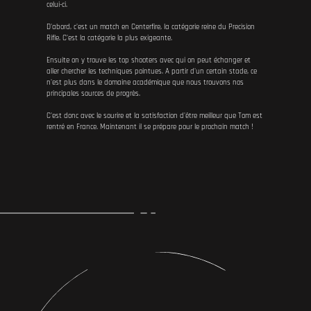
celui-ci.
D'abord, c'est un match en Centerfire, la catégorie reine du Precision
Rifle. C'est la catégorie la plus exigeante.
Ensuite on y trouve les top shooters avec qui on peut échanger et
aller chercher les techniques pointues. A partir d'un certain stade, ce
n'est plus dans le domaine académique que nous trouvons nos
principales sources de progrès.
C'est donc avec le sourire et la satisfaction d'être meilleur que Tom est
rentré en France. Maintenant il se prépare pour le prochain match !