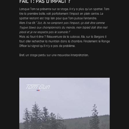
FAIL 1 : PAS D'IMPACT ?
Lorsque Tom se présente sur ce stage, il n'y a plus qu'un spotter. Tom
tire la première balle, voit parfaitement l'impact en plein centre. Le
spotter restant est trop loin pour que Tom puisse l'entendre.
Alors il se dit "
Zut, ils ne comptent pas l'impact, ça doit être comme
Trygve Sowa aux championnats du monde, mon bipied doit être mal
placé et je ne respecte pas le scenario !
"
Mais où faut-il être ? Réouverture de la culasse. Aïe, sur la Bergara il
faut aller rechercher la munition dans la chambre. Finalement le Range
Officer lui signal qu'il n'y a pas de problème.
Bref, un stage perdu sur une mauvaise interprétation.