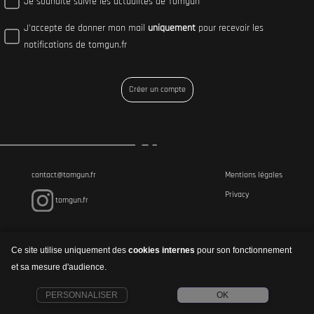
Je souhaite suivre les actualités de Tomgun
J'accepte de donner mon mail
uniquement
pour recevoir les
notifications de tomgun.fr
Créer un compte
contact@tomgun.fr
Mentions légales
Privacy
tomgun.fr
Ce site utilise uniquement des
cookies internes
pour son fonctionnement
et sa mesure d'audience.
PERSONNALISER
OK