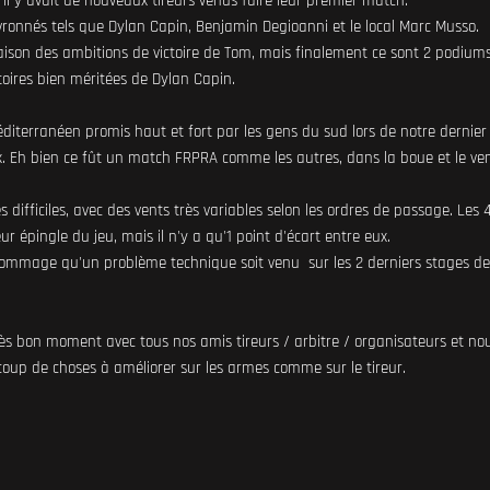
 y avait de nouveaux tireurs venus faire leur premier match.
hevronnés tels que Dylan Capin, Benjamin Degioanni et le local Marc Musso.
ison des ambitions de victoire de Tom, mais finalement ce sont 2 podium
toires bien méritées de Dylan Capin.
éditerranéen promis haut et fort par les gens du sud lors de notre dernier
 Eh bien ce fût un match FRPRA comme les autres, dans la boue et le ve
s difficiles, avec des vents très variables selon les ordres de passage. Les 
leur épingle du jeu, mais il n'y a qu'1 point d'écart entre eux.
dommage qu'un problème technique soit venu sur les 2 derniers stages de
s bon moment avec tous nos amis tireurs / arbitre / organisateurs et no
oup de choses à améliorer sur les armes comme sur le tireur.