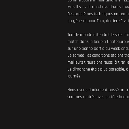
Comme souvent maintenant en 22, il
Mais il y avait aussi des tireurs c
Des problèmes techniques ont eu ra
au général pour Tom, derrière 2 vic
Tout le monde attendait le soleil m
match dans la boue à Châteauroux.
sur une bonne partie du week-end.
Le samedi les conditions étaient trè
meilleurs tireurs ont réussi à tirer 
Le dimanche était plus agréable, 
journée.
Nous avons finalement passé un trè
sommes rentrés avec en tête beauc