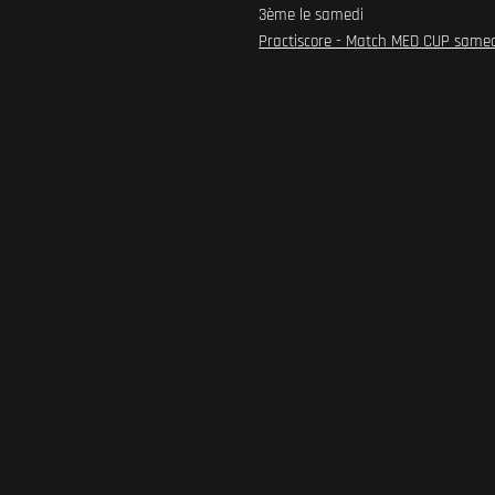
3ème le samedi
Practiscore - Match MED CUP same