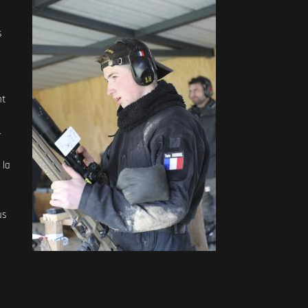
s
nt
4
 la
us