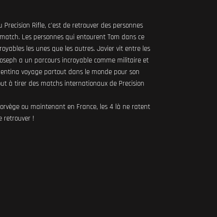
Precision Rifle, c'est de retrouver des personnes
 match. Les personnes qui entourent Tom dans ce
royables les unes que les autres. Javier vit entre les
Joseph a un parcours incroyable comme militaire et
alentina voyage partout dans le monde pour son
tout à tirer des matchs internationaux de Precision
Norvège ou maintenant en France, les 4 là ne ratent
 retrouver !