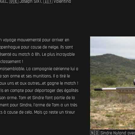
GEL, 🇩🇪 Joseph SIXT, 🇮🇹 Valentina
un voyage mouvementé pour arriver en
Copenhague pour cause de neige. Ils sont
résenté au match à 8h. Le plus incroyable
 classement !
nvraisemblable. La compagnie aérienne lui a
son arme et ses munitions. Il a tiré le
x uns et aux autres...et gagne le match !
pris en compte pour départager des égalités
é son arme. Tom et Sindre font partie de la
nt pour Sindre, l'arme de Tom a un très
ts à cause de cela. Mais ça reste un tireur
🇳🇴 Sindre Nyland ave