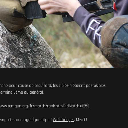
he pour cause de brouillard, les cibles n'étaient pas visibles.
, termine 5ème au général.
/www.tomgun.org/fr/match/rank.html?idMatch=1253
 remporte un magnifique tripod
Wolfskrieger
. Merci !