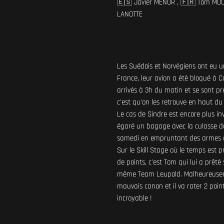
🇪🇸 Javier MENOR , 🇫🇷 Tom MOU
LANOTTE
Les Suédois et Norvégiens ont eu 
France, leur avion a été bloqué à 
arrivés à 3h du matin et se sont p
c'est qu'on les retrouve en haut du
Le cas de Sindre est encore plus i
égaré un bagage avec la culasse de 
samedi en empruntant des armes au
Sur le Skill Stage où le temps est 
de points, c'est Tom qui lui a prêt
même Team Leupold. Malheureuseme
mauvais canon et il va rater 2 poin
incroyable !