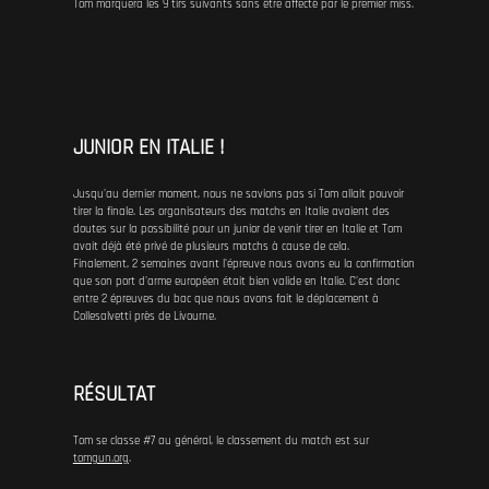
Tom marquera les 9 tirs suivants sans être affecté par le premier miss.
JUNIOR EN ITALIE !
Jusqu'au dernier moment, nous ne savions pas si Tom allait pouvoir
tirer la finale. Les organisateurs des matchs en Italie avaient des
doutes sur la possibilité pour un junior de venir tirer en Italie et Tom
avait déjà été privé de plusieurs matchs à cause de cela.
Finalement, 2 semaines avant l'épreuve nous avons eu la confirmation
que son port d'arme européen était bien valide en Italie. C'est donc
entre 2 épreuves du bac que nous avons fait le déplacement à
Collesalvetti près de Livourne.
RÉSULTAT
Tom se classe #7 au général, le classement du match est sur
tomgun.org
.