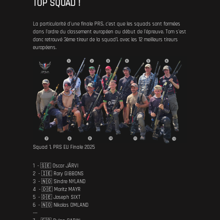
TOP SQUAD !
La particularité d'une finale PRS, c'est que les squads sont formées
dans l'ordre du classement européen au début de l'épreuve. Tom s'est
donc retrouvé 3ème tireur de la squad1, avec les 12 meilleurs tireurs
européens.
Squad 1, PRS EU Finale 2025
1 - 🇸🇪 Oscar JÄRVI
2 - 🇮🇪 Rory GIBBONS
3 - 🇳🇴 Sindre NYLAND
4 - 🇩🇪 Moritz MAYR
5 - 🇩🇪 Joseph SIXT
6 - 🇳🇴 Nikolas OMLAND
---