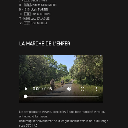
7 - 🇫🇷 Dylan CAPIN
8 - 🇸🇪 Joakim STIGENBERG
9 - 🇬🇧 Josh MARTIN
10 - 🇮🇪 Daniel GIBBONS
11 - 🇬🇧 Jose CALABUIG
12 - 🇫🇷 Tom MOUGEL
LA MARCHE DE L'ENFER
Les températures élevées, combinées à une forte humidité le matin,
ont éprouvé les tireurs.
Beaucoup se souviendront de la longue marche vers le haut du range
sous 35°C ! 🥵