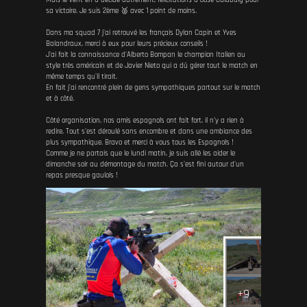
sa victoire. Je suis 2ème 🥈 avec 1 point de moins.
Dans ma squad 7 j'ai retrouvé les français Dylan Capin et Yves
Balandraux, merci à eux pour leurs précieux conseils !
J'ai fait la connaissance d'Alberto Bompan le champion Italien au
style très américain et de Javier Nieto qui a dû gérer tout le match en
même temps qu'il tirait.
En fait j'ai rencontré plein de gens sympathiques partout sur le match
et à côté.
Côté organisation, nos amis espagnols ont fait fort, il n'y a rien à
redire. Tout s'est déroulé sans encombre et dans une ambiance des
plus sympathique. Bravo et merci à vous tous les Espagnols !
Comme je ne partais que le lundi matin, je suis allé les aider le
dimanche soir au démontage du match. Ça s'est fini autour d'un
repas presque gaulois !
+9